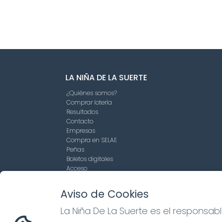
LA NIÑA DE LA SUERTE
¿Quiénes somos?
Comprar lotería
Resultados
Contacto
Empresas
Compra en SELAE
Peñas
Boletos digitales
Acceso
Registro
Aviso de Cookies
La Niña De La Suerte es el responsab