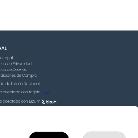
GAL
so Legal
ítica de Privacidad
ítica de Cookies
diciones de Compra
da de Lotería Nacional
o aceptado con tarjeta
o aceptado con Bizum
go responsable. Solo mayores de edad.