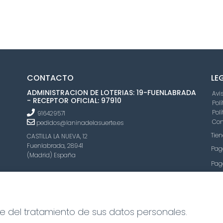
CONTACTO
LE
ADMINISTRACION DE LOTERIAS: 19-FUENLABRADA
Avi
- RECEPTOR OFICIAL: 97910
Pol
Pol
916429571
Con
pedidos@laninadelasuerte.es
Tien
CASTILLA LA NUEVA, 12
Fuenlabrada, 28941
Pag
(Madrid) España
Pag
Jue
le del tratamiento de sus datos personales.