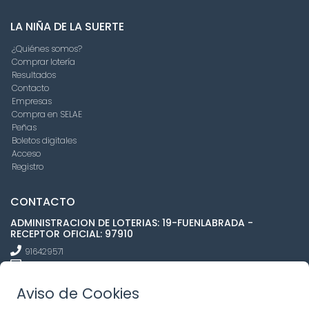
LA NIÑA DE LA SUERTE
¿Quiénes somos?
Comprar lotería
Resultados
Contacto
Empresas
Compra en SELAE
Peñas
Boletos digitales
Acceso
Registro
CONTACTO
ADMINISTRACION DE LOTERIAS: 19-FUENLABRADA -
RECEPTOR OFICIAL: 97910
916429571
pedidos@laninadelasuerte.es
CASTILLA LA NUEVA, 12
Aviso de Cookies
Fuenlabrada, 28941