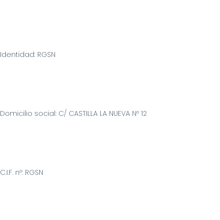
Identidad: RGSN 
Domicilio social: C/ CASTILLA LA NUEVA Nº 12
C.I.F. nº: RGSN 