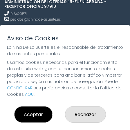
ADMINISTRACION DE LOTERIAS: 19-FUENLABRADA -
RECEPTOR OFICIAL: 97910
916429571
pedidos@laninadelasuerte.es
CASTILLA LA NUEVA, 12
Fuenlabrada, 28941
Aviso de Cookies
(Madrid) España
La Niña De La Suerte es el responsable del tratamiento
LEGAL
de sus datos personales.
Usamos cookies necesarias para el funcionamiento
Aviso Legal
Política de Privacidad
de este sitio web y, con su consentimiento, cookies
Política de Cookies
propias y de terceros para analizar el tráfico y mostrar
Condiciones de Compra
publicidad según sus hábitos de navegación. Puede
Tienda de Lotería Nacional
CONFIGURAR
sus preferencias o consultar la Política de
Cookies
AQUÍ
.
Pago aceptado con tarjeta
Pago aceptado con Bizum
Juego responsable. Solo mayores de edad.
Aceptar
Rechazar