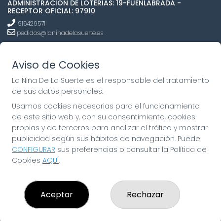
ADMINISTRACION DE LOTERIAS: 19-FUENLABRADA -
RECEPTOR OFICIAL: 97910
916429571
pedidos@laninadelasuerte.es
CASTILLA LA NUEVA, 12
Fuenlabrada, 28941
Aviso de Cookies
(Madrid) España
La Niña De La Suerte es el responsable del tratamiento
LEGAL
de sus datos personales.
Usamos cookies necesarias para el funcionamiento
Aviso Legal
Política de Privacidad
de este sitio web y, con su consentimiento, cookies
Política de Cookies
propias y de terceros para analizar el tráfico y mostrar
Condiciones de Compra
publicidad según sus hábitos de navegación. Puede
Tienda de Lotería Nacional
CONFIGURAR
sus preferencias o consultar la Política de
Cookies
AQUÍ
.
Pago aceptado con tarjeta
Pago aceptado con Bizum
Juego responsable. Solo mayores de edad.
Aceptar
Rechazar