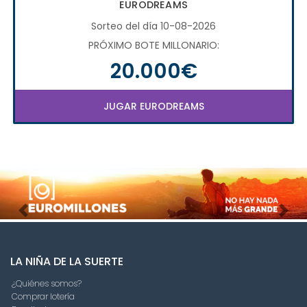
EURODREAMS
Sorteo del día 10-08-2026
PRÓXIMO BOTE MILLONARIO:
20.000€
JUGAR EURODREAMS
Imagen anterior
Imag
LA NIÑA DE LA SUERTE
¿Quiénes somos?
Comprar lotería