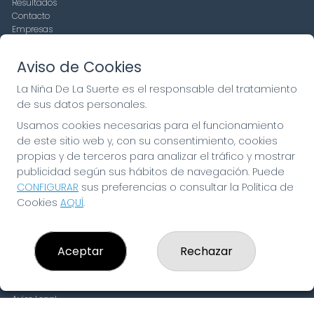
Resultados
Contacto
Empresas
Compra en SELAE
Peñas
Aviso de Cookies
Boletos digitales
Acceso
La Niña De La Suerte es el responsable del tratamiento
Registro
de sus datos personales.
Usamos cookies necesarias para el funcionamiento
CONTACTO
de este sitio web y, con su consentimiento, cookies
ADMINISTRACION DE LOTERIAS: 19-FUENLABRADA -
propias y de terceros para analizar el tráfico y mostrar
RECEPTOR OFICIAL: 97910
publicidad según sus hábitos de navegación. Puede
916429571
CONFIGURAR
sus preferencias o consultar la Política de
pedidos@laninadelasuerte.es
Cookies
AQUÍ
.
CASTILLA LA NUEVA, 12
Fuenlabrada, 28941
(Madrid) España
Aceptar
Rechazar
LEGAL
Aviso Legal
Política de Privacidad