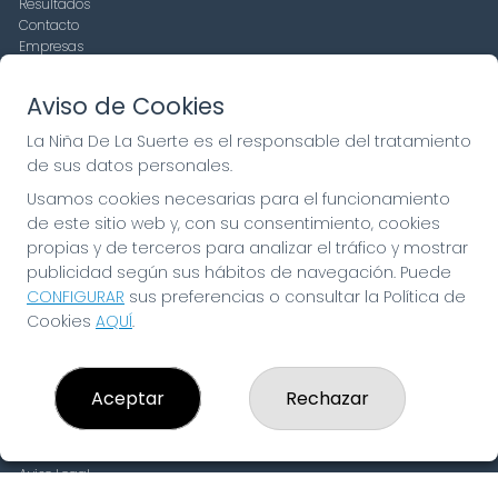
Resultados
Contacto
Empresas
Compra en SELAE
Peñas
Aviso de Cookies
Boletos digitales
Acceso
La Niña De La Suerte es el responsable del tratamiento
Registro
de sus datos personales.
Usamos cookies necesarias para el funcionamiento
CONTACTO
de este sitio web y, con su consentimiento, cookies
ADMINISTRACION DE LOTERIAS: 19-FUENLABRADA -
propias y de terceros para analizar el tráfico y mostrar
RECEPTOR OFICIAL: 97910
publicidad según sus hábitos de navegación. Puede
916429571
CONFIGURAR
sus preferencias o consultar la Política de
pedidos@laninadelasuerte.es
Cookies
AQUÍ
.
CASTILLA LA NUEVA, 12
Fuenlabrada, 28941
(Madrid) España
Aceptar
Rechazar
LEGAL
Aviso Legal
Política de Privacidad