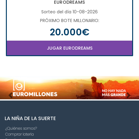
EURODREAMS
Sorteo del día 10-08-2026
PRÓXIMO BOTE MILLONARIO:
20.000€
JUGAR EURODREAMS
Imagen anterior
Imag
LA NIÑA DE LA SUERTE
¿Quiénes somos?
Comprar lotería