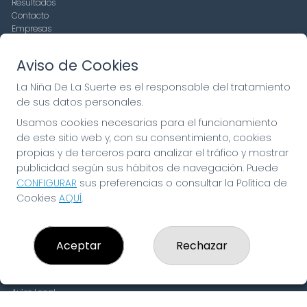
Resultados
Contacto
Empresas
Compra en SELAE
Peñas
Aviso de Cookies
Boletos digitales
Acceso
La Niña De La Suerte es el responsable del tratamiento
Registro
de sus datos personales.
Usamos cookies necesarias para el funcionamiento
CONTACTO
de este sitio web y, con su consentimiento, cookies
ADMINISTRACION DE LOTERIAS: 19-FUENLABRADA -
propias y de terceros para analizar el tráfico y mostrar
RECEPTOR OFICIAL: 97910
publicidad según sus hábitos de navegación. Puede
916429571
CONFIGURAR
sus preferencias o consultar la Política de
pedidos@laninadelasuerte.es
Cookies
AQUÍ
.
CASTILLA LA NUEVA, 12
Fuenlabrada, 28941
(Madrid) España
Aceptar
Rechazar
LEGAL
Aviso Legal
Política de Privacidad