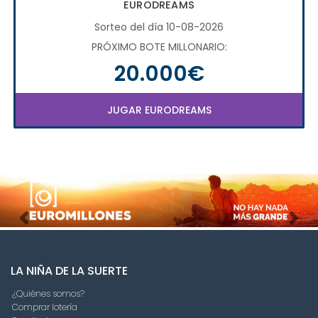
EURODREAMS
Sorteo del día 10-08-2026
PRÓXIMO BOTE MILLONARIO:
20.000€
JUGAR EURODREAMS
Imagen anterior
Imag
LA NIÑA DE LA SUERTE
¿Quiénes somos?
Comprar lotería