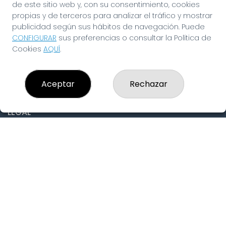
de este sitio web y, con su consentimiento, cookies
CONTACTO
propias y de terceros para analizar el tráfico y mostrar
ADMINISTRACION DE LOTERIAS: 19-FUENLABRADA -
publicidad según sus hábitos de navegación. Puede
RECEPTOR OFICIAL: 97910
CONFIGURAR
sus preferencias o consultar la Política de
916429571
Cookies
AQUÍ
.
pedidos@laninadelasuerte.es
CASTILLA LA NUEVA, 12
Fuenlabrada, 28941
Aceptar
Rechazar
(Madrid) España
LEGAL
Aviso Legal
Política de Privacidad
Política de Cookies
Condiciones de Compra
Tienda de Lotería Nacional
Pago aceptado con tarjeta
Pago aceptado con Bizum
Juego responsable. Solo mayores de edad.