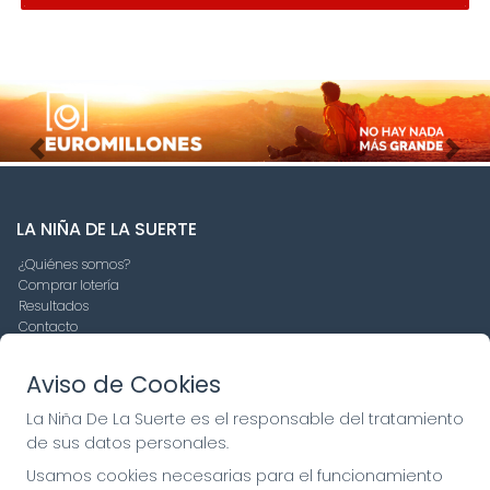
Imagen anterior
Imag
LA NIÑA DE LA SUERTE
¿Quiénes somos?
Comprar lotería
Resultados
Contacto
Empresas
Compra en SELAE
Aviso de Cookies
Peñas
Boletos digitales
La Niña De La Suerte es el responsable del tratamiento
Acceso
de sus datos personales.
Registro
Usamos cookies necesarias para el funcionamiento