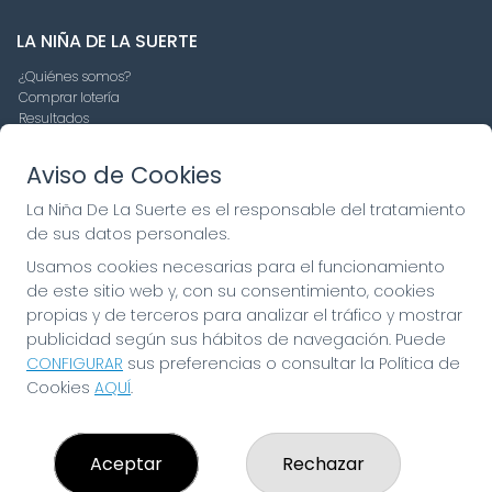
LA NIÑA DE LA SUERTE
¿Quiénes somos?
Comprar lotería
Resultados
Contacto
Empresas
Aviso de Cookies
Compra en SELAE
Peñas
La Niña De La Suerte es el responsable del tratamiento
Boletos digitales
de sus datos personales.
Acceso
Registro
Usamos cookies necesarias para el funcionamiento
de este sitio web y, con su consentimiento, cookies
propias y de terceros para analizar el tráfico y mostrar
CONTACTO
publicidad según sus hábitos de navegación. Puede
ADMINISTRACION DE LOTERIAS: 19-FUENLABRADA -
CONFIGURAR
sus preferencias o consultar la Política de
RECEPTOR OFICIAL: 97910
Cookies
AQUÍ
.
916429571
pedidos@laninadelasuerte.es
CASTILLA LA NUEVA, 12
Aceptar
Rechazar
Fuenlabrada, 28941