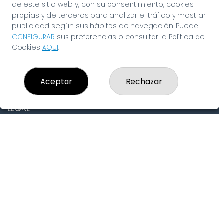
de este sitio web y, con su consentimiento, cookies
CONTACTO
propias y de terceros para analizar el tráfico y mostrar
ADMINISTRACION DE LOTERIAS: 19-FUENLABRADA -
publicidad según sus hábitos de navegación. Puede
RECEPTOR OFICIAL: 97910
CONFIGURAR
sus preferencias o consultar la Política de
916429571
Cookies
AQUÍ
.
pedidos@laninadelasuerte.es
CASTILLA LA NUEVA, 12
Fuenlabrada, 28941
Aceptar
Rechazar
(Madrid) España
LEGAL
Aviso Legal
Política de Privacidad
Política de Cookies
Condiciones de Compra
Tienda de Lotería Nacional
Pago aceptado con tarjeta
Pago aceptado con Bizum
Juego responsable. Solo mayores de edad.