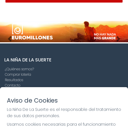
Imagen anterior
Imag
LA NIÑA DE LA SUERTE
¿Quiénes somos?
Comprar lotería
Resultados
Contacto
Empresas
Compra en SELAE
Aviso de Cookies
Peñas
Boletos digitales
La Niña De La Suerte es el responsable del tratamiento
Acceso
de sus datos personales.
Registro
Usamos cookies necesarias para el funcionamiento