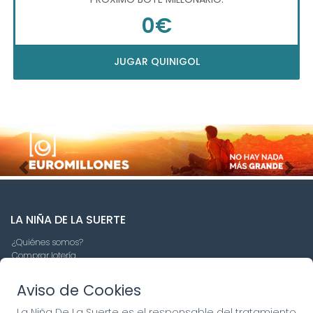
0€
JUGAR QUINIGOL
Imagen anterior
Imag
LA NIÑA DE LA SUERTE
¿Quiénes somos?
Comprar lotería
Resultados
Contacto
Aviso de Cookies
Empresas
Compra en SELAE
La Niña De La Suerte es el responsable del tratamiento