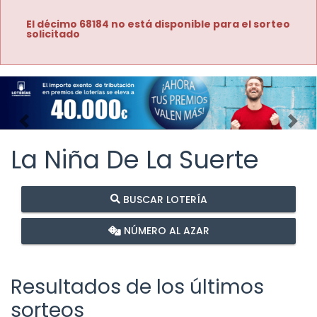
El décimo 68184 no está disponible para el sorteo
solicitado
Imagen anterior
Imag
La Niña De La Suerte
BUSCAR LOTERÍA
NÚMERO AL AZAR
Resultados de los últimos
sorteos