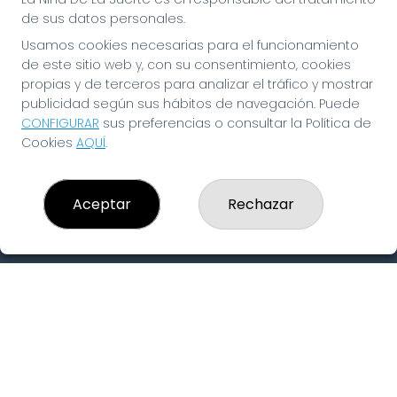
Peñas
de sus datos personales.
Boletos digitales
Usamos cookies necesarias para el funcionamiento
Acceso
Registro
de este sitio web y, con su consentimiento, cookies
propias y de terceros para analizar el tráfico y mostrar
publicidad según sus hábitos de navegación. Puede
CONTACTO
CONFIGURAR
sus preferencias o consultar la Política de
ADMINISTRACION DE LOTERIAS: 19-FUENLABRADA -
Cookies
AQUÍ
.
RECEPTOR OFICIAL: 97910
916429571
pedidos@laninadelasuerte.es
Aceptar
Rechazar
CASTILLA LA NUEVA, 12
Fuenlabrada, 28941
(Madrid) España
LEGAL
Aviso Legal
Política de Privacidad
Política de Cookies
Condiciones de Compra
Tienda de Lotería Nacional