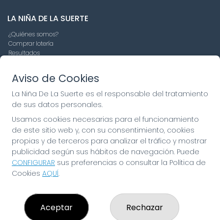
LA NIÑA DE LA SUERTE
¿Quiénes somos?
Comprar lotería
Resultados
Contacto
Empresas
Aviso de Cookies
Compra en SELAE
Peñas
La Niña De La Suerte es el responsable del tratamiento
Boletos digitales
de sus datos personales.
Acceso
Registro
Usamos cookies necesarias para el funcionamiento
de este sitio web y, con su consentimiento, cookies
propias y de terceros para analizar el tráfico y mostrar
CONTACTO
publicidad según sus hábitos de navegación. Puede
ADMINISTRACION DE LOTERIAS: 19-FUENLABRADA -
CONFIGURAR
sus preferencias o consultar la Política de
RECEPTOR OFICIAL: 97910
Cookies
AQUÍ
.
916429571
pedidos@laninadelasuerte.es
CASTILLA LA NUEVA, 12
Aceptar
Rechazar
Fuenlabrada, 28941