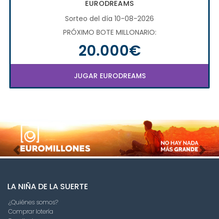
EURODREAMS
Sorteo del día 10-08-2026
PRÓXIMO BOTE MILLONARIO:
20.000€
JUGAR EURODREAMS
Imagen anterior
Imag
LA NIÑA DE LA SUERTE
¿Quiénes somos?
Comprar lotería