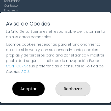
Resultados
Contacto
Empresas
Compra en SELAE
Peñas
Aviso de Cookies
Boletos digitales
Acceso
La Niña De La Suerte es el responsable del tratamiento
Registro
de sus datos personales.
Usamos cookies necesarias para el funcionamiento
CONTACTO
de este sitio web y, con su consentimiento, cookies
ADMINISTRACION DE LOTERIAS: 19-FUENLABRADA -
propias y de terceros para analizar el tráfico y mostrar
RECEPTOR OFICIAL: 97910
publicidad según sus hábitos de navegación. Puede
916429571
CONFIGURAR
sus preferencias o consultar la Política de
pedidos@laninadelasuerte.es
Cookies
AQUÍ
.
CASTILLA LA NUEVA, 12
Fuenlabrada, 28941
(Madrid) España
Aceptar
Rechazar
LEGAL
Aviso Legal
Política de Privacidad