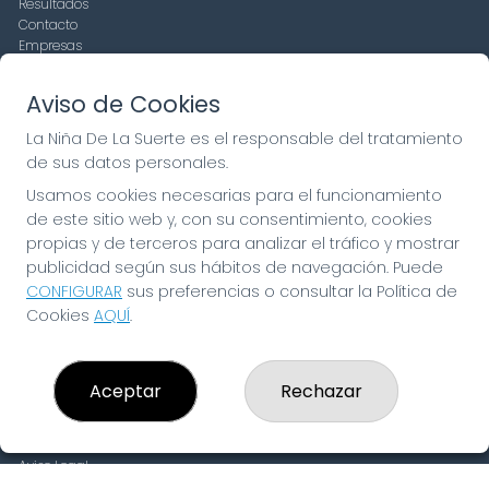
Resultados
Contacto
Empresas
Compra en SELAE
Peñas
Aviso de Cookies
Boletos digitales
Acceso
La Niña De La Suerte es el responsable del tratamiento
Registro
de sus datos personales.
Usamos cookies necesarias para el funcionamiento
CONTACTO
de este sitio web y, con su consentimiento, cookies
ADMINISTRACION DE LOTERIAS: 19-FUENLABRADA -
propias y de terceros para analizar el tráfico y mostrar
RECEPTOR OFICIAL: 97910
publicidad según sus hábitos de navegación. Puede
916429571
CONFIGURAR
sus preferencias o consultar la Política de
pedidos@laninadelasuerte.es
Cookies
AQUÍ
.
CASTILLA LA NUEVA, 12
Fuenlabrada, 28941
(Madrid) España
Aceptar
Rechazar
LEGAL
Aviso Legal
Política de Privacidad