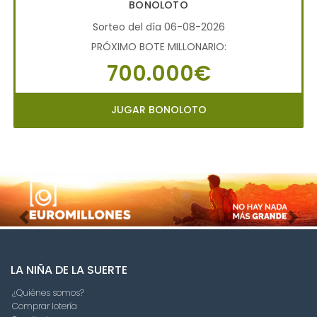
BONOLOTO
Sorteo del día 06-08-2026
PRÓXIMO BOTE MILLONARIO:
700.000€
JUGAR BONOLOTO
Imagen anterior
Imag
LA NIÑA DE LA SUERTE
¿Quiénes somos?
Comprar lotería