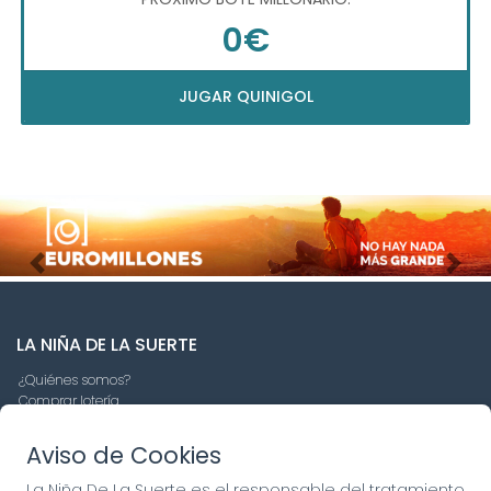
0€
JUGAR QUINIGOL
Imagen anterior
Imag
LA NIÑA DE LA SUERTE
¿Quiénes somos?
Comprar lotería
Resultados
Contacto
Aviso de Cookies
Empresas
Compra en SELAE
La Niña De La Suerte es el responsable del tratamiento