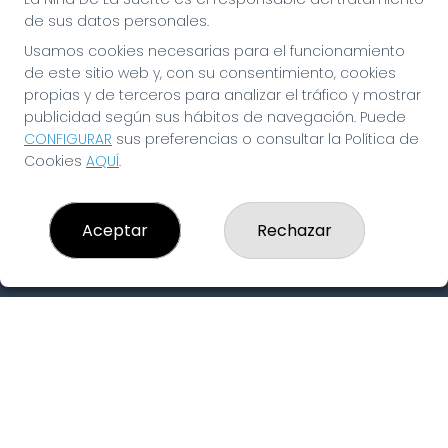
Peñas
de sus datos personales.
Boletos digitales
Usamos cookies necesarias para el funcionamiento
Acceso
Registro
de este sitio web y, con su consentimiento, cookies
propias y de terceros para analizar el tráfico y mostrar
publicidad según sus hábitos de navegación. Puede
CONTACTO
CONFIGURAR
sus preferencias o consultar la Política de
ADMINISTRACION DE LOTERIAS: 19-FUENLABRADA -
Cookies
AQUÍ
.
RECEPTOR OFICIAL: 97910
916429571
pedidos@laninadelasuerte.es
Aceptar
Rechazar
CASTILLA LA NUEVA, 12
Fuenlabrada, 28941
(Madrid) España
LEGAL
Aviso Legal
Política de Privacidad
Política de Cookies
Condiciones de Compra
Tienda de Lotería Nacional