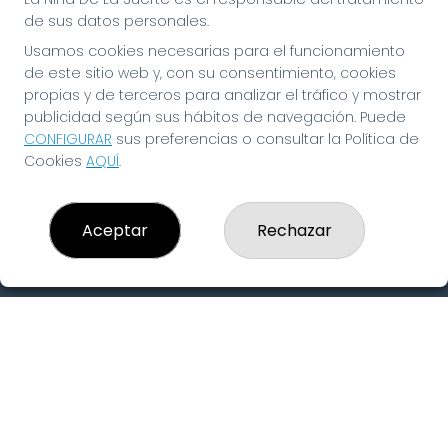
Peñas
de sus datos personales.
Boletos digitales
Usamos cookies necesarias para el funcionamiento
Acceso
Registro
de este sitio web y, con su consentimiento, cookies
propias y de terceros para analizar el tráfico y mostrar
publicidad según sus hábitos de navegación. Puede
CONTACTO
CONFIGURAR
sus preferencias o consultar la Política de
ADMINISTRACION DE LOTERIAS: 19-FUENLABRADA -
Cookies
AQUÍ
.
RECEPTOR OFICIAL: 97910
916429571
pedidos@laninadelasuerte.es
Aceptar
Rechazar
CASTILLA LA NUEVA, 12
Fuenlabrada, 28941
(Madrid) España
LEGAL
Aviso Legal
Política de Privacidad
Política de Cookies
Condiciones de Compra
Tienda de Lotería Nacional