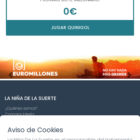
0€
JUGAR QUINIGOL
Imagen anterior
Imag
LA NIÑA DE LA SUERTE
¿Quiénes somos?
Comprar lotería
Resultados
Contacto
Aviso de Cookies
Empresas
Compra en SELAE
La Niña De La Suerte es el responsable del tratamiento