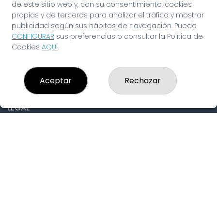
de este sitio web y, con su consentimiento, cookies
CONTACTO
propias y de terceros para analizar el tráfico y mostrar
ADMINISTRACION DE LOTERIAS: 19-FUENLABRADA -
publicidad según sus hábitos de navegación. Puede
RECEPTOR OFICIAL: 97910
CONFIGURAR
sus preferencias o consultar la Política de
916429571
Cookies
AQUÍ
.
pedidos@laninadelasuerte.es
CASTILLA LA NUEVA, 12
Fuenlabrada, 28941
Aceptar
Rechazar
(Madrid) España
LEGAL
Aviso Legal
Política de Privacidad
Política de Cookies
Condiciones de Compra
Tienda de Lotería Nacional
Pago aceptado con tarjeta
Pago aceptado con Bizum
Juego responsable. Solo mayores de edad.