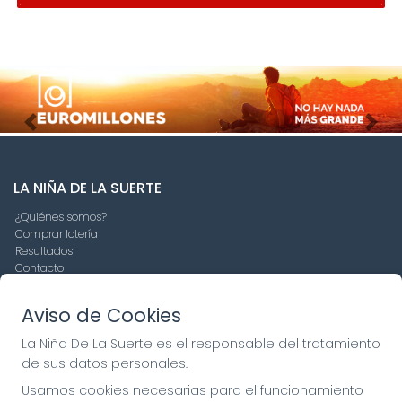
Imagen anterior
Imag
LA NIÑA DE LA SUERTE
¿Quiénes somos?
Comprar lotería
Resultados
Contacto
Empresas
Compra en SELAE
Aviso de Cookies
Peñas
Boletos digitales
La Niña De La Suerte es el responsable del tratamiento
Acceso
de sus datos personales.
Registro
Usamos cookies necesarias para el funcionamiento