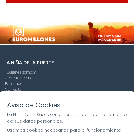
Imagen anterior
Imag
LA NIÑA DE LA SUERTE
¿Quiénes somos?
Comprar lotería
Resultados
Contacto
Empresas
Compra en SELAE
Aviso de Cookies
Peñas
Boletos digitales
La Niña De La Suerte es el responsable del tratamiento
Acceso
de sus datos personales.
Registro
Usamos cookies necesarias para el funcionamiento