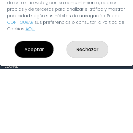
de este sitio web y, con su consentimiento, cookies
CONTACTO
propias y de terceros para analizar el tráfico y mostrar
ADMINISTRACION DE LOTERIAS: 19-FUENLABRADA -
publicidad según sus hábitos de navegación. Puede
RECEPTOR OFICIAL: 97910
CONFIGURAR
sus preferencias o consultar la Política de
916429571
Cookies
AQUÍ
.
pedidos@laninadelasuerte.es
CASTILLA LA NUEVA, 12
Fuenlabrada, 28941
Aceptar
Rechazar
(Madrid) España
LEGAL
Aviso Legal
Política de Privacidad
Política de Cookies
Condiciones de Compra
Tienda de Lotería Nacional
Pago aceptado con tarjeta
Pago aceptado con Bizum
Juego responsable. Solo mayores de edad.