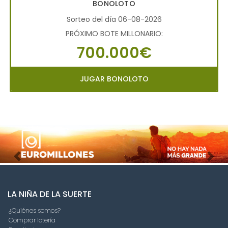
BONOLOTO
Sorteo del día 06-08-2026
PRÓXIMO BOTE MILLONARIO:
700.000€
JUGAR BONOLOTO
Imagen anterior
Imag
LA NIÑA DE LA SUERTE
¿Quiénes somos?
Comprar lotería