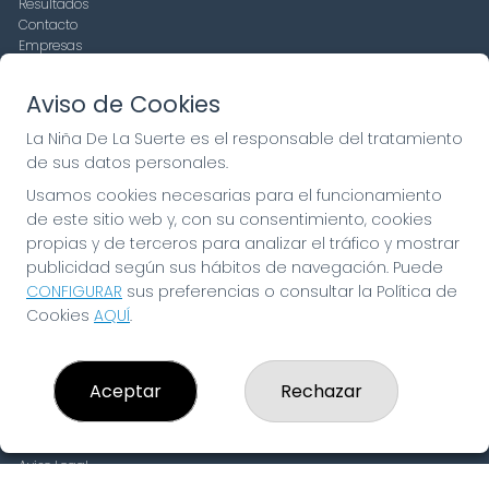
Resultados
Contacto
Empresas
Compra en SELAE
Peñas
Aviso de Cookies
Boletos digitales
Acceso
La Niña De La Suerte es el responsable del tratamiento
Registro
de sus datos personales.
Usamos cookies necesarias para el funcionamiento
CONTACTO
de este sitio web y, con su consentimiento, cookies
ADMINISTRACION DE LOTERIAS: 19-FUENLABRADA -
propias y de terceros para analizar el tráfico y mostrar
RECEPTOR OFICIAL: 97910
publicidad según sus hábitos de navegación. Puede
916429571
CONFIGURAR
sus preferencias o consultar la Política de
pedidos@laninadelasuerte.es
Cookies
AQUÍ
.
CASTILLA LA NUEVA, 12
Fuenlabrada, 28941
(Madrid) España
Aceptar
Rechazar
LEGAL
Aviso Legal
Política de Privacidad