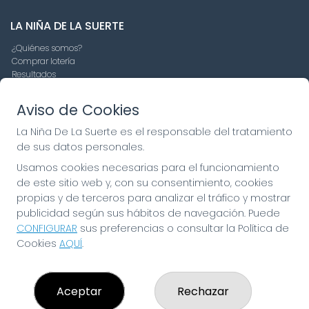
LA NIÑA DE LA SUERTE
¿Quiénes somos?
Comprar lotería
Resultados
Contacto
Empresas
Aviso de Cookies
Compra en SELAE
Peñas
La Niña De La Suerte es el responsable del tratamiento
Boletos digitales
de sus datos personales.
Acceso
Registro
Usamos cookies necesarias para el funcionamiento
de este sitio web y, con su consentimiento, cookies
propias y de terceros para analizar el tráfico y mostrar
CONTACTO
publicidad según sus hábitos de navegación. Puede
ADMINISTRACION DE LOTERIAS: 19-FUENLABRADA -
CONFIGURAR
sus preferencias o consultar la Política de
RECEPTOR OFICIAL: 97910
Cookies
AQUÍ
.
916429571
pedidos@laninadelasuerte.es
CASTILLA LA NUEVA, 12
Aceptar
Rechazar
Fuenlabrada, 28941