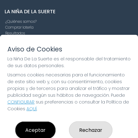
LA NIÑA DE LA SUERTE
¿Quiénes somos?
Comprar lotería
Resultados
Contacto
Empresas
Aviso de Cookies
Compra en SELAE
Peñas
La Niña De La Suerte es el responsable del tratamiento
Boletos digitales
de sus datos personales.
Acceso
Registro
Usamos cookies necesarias para el funcionamiento
de este sitio web y, con su consentimiento, cookies
propias y de terceros para analizar el tráfico y mostrar
CONTACTO
publicidad según sus hábitos de navegación. Puede
ADMINISTRACION DE LOTERIAS: 19-FUENLABRADA -
CONFIGURAR
sus preferencias o consultar la Política de
RECEPTOR OFICIAL: 97910
Cookies
AQUÍ
.
916429571
pedidos@laninadelasuerte.es
CASTILLA LA NUEVA, 12
Aceptar
Rechazar
Fuenlabrada, 28941