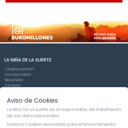
Imagen anterior
Imag
LA NIÑA DE LA SUERTE
¿Quiénes somos?
Comprar lotería
Resultados
Contacto
Empresas
Compra en SELAE
Aviso de Cookies
Peñas
Boletos digitales
La Niña De La Suerte es el responsable del tratamiento
Acceso
de sus datos personales.
Registro
Usamos cookies necesarias para el funcionamiento