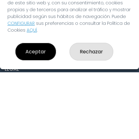
de este sitio web y, con su consentimiento, cookies
CONTACTO
propias y de terceros para analizar el tráfico y mostrar
ADMINISTRACION DE LOTERIAS: 19-FUENLABRADA -
publicidad según sus hábitos de navegación. Puede
RECEPTOR OFICIAL: 97910
CONFIGURAR
sus preferencias o consultar la Política de
916429571
Cookies
AQUÍ
.
pedidos@laninadelasuerte.es
CASTILLA LA NUEVA, 12
Fuenlabrada, 28941
Aceptar
Rechazar
(Madrid) España
LEGAL
Aviso Legal
Política de Privacidad
Política de Cookies
Condiciones de Compra
Tienda de Lotería Nacional
Pago aceptado con tarjeta
Pago aceptado con Bizum
Juego responsable. Solo mayores de edad.